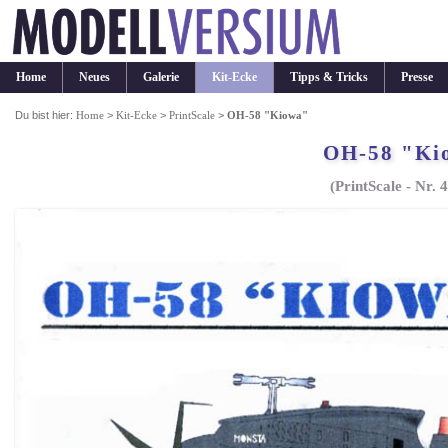
Home
Neues
Galerie
Kit-Ecke
Tipps & Tricks
Presse
Du bist hier:
Home
>
Kit-Ecke
>
PrintScale
>
OH-58 "Kiowa"
OH-58 "Ki
(PrintScale - Nr. 