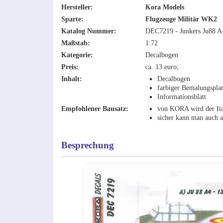
Hersteller:
Kora Models
Sparte:
Flugzeuge Militär WK2
Katalog Nummer:
DEC7219 - Junkers Ju88 A
Maßstab:
1:72
Kategorie:
Decalbogen
Preis:
ca. 13 euro;
Inhalt:
Decalbogen
farbiger Bemalungspla
Informationsblatt
Empfohlener Bausatz:
von KORA wird der Ita
sicher kann man auch a
Besprechung