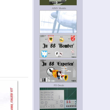
AIMS Models
PD Decals