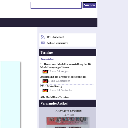
RSS-Newsfeed
Artikel einsenden
Termine
Demnächst:
11. Hemeraner Modellbauausstellung der IG
Modellbaugruppe Hemer
29. und 30. August
Ausstellung des Bremer Modellbauclubs
5. und 6. September
PMC Main-Kinzig
19. und 20. September
Alle Modellbau-Termine
Verwandte Artikel
Alternative Versionen
Tally Ho!