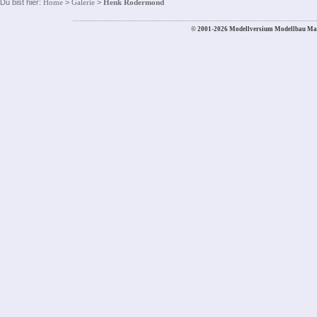
Du bist hier:
Home
>
Galerie
>
Henk Rodermond
© 2001-2026 Modellversium Modellbau Ma