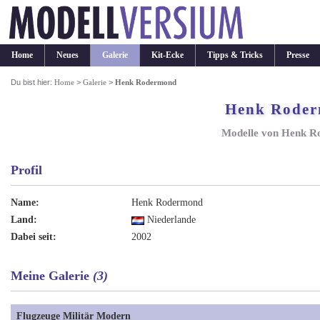
Home
Neues
Galerie
Kit-Ecke
Tipps & Tricks
Presse
Du bist hier:
Home
>
Galerie
>
Henk Rodermond
Henk Rode
Modelle von Henk 
Profil
Name:
Henk Rodermond
Land:
Niederlande
Dabei seit:
2002
Meine Galerie
(3)
Flugzeuge Militär Modern