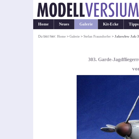
Home
Neues
Galerie
Kit-Ecke
Tipps
Du bist hier:
Home
>
Galerie
>
Stefan Fraundorfer
>
Jakowlew Jak-3
303. Garde-Jagdflieger
vo