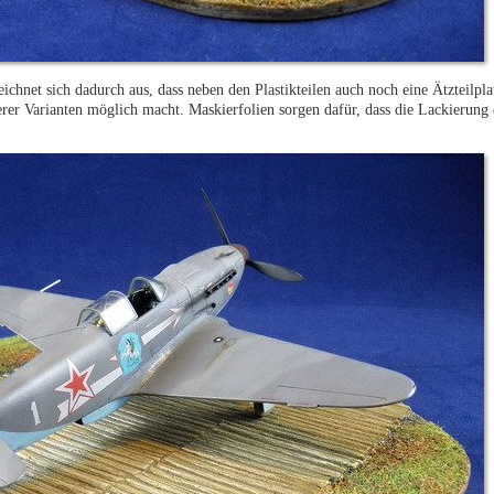
hnet sich dadurch aus, dass neben den Plastikteilen auch noch eine Ätzteilplat
er Varianten möglich macht. Maskierfolien sorgen dafür, dass die Lackierung 