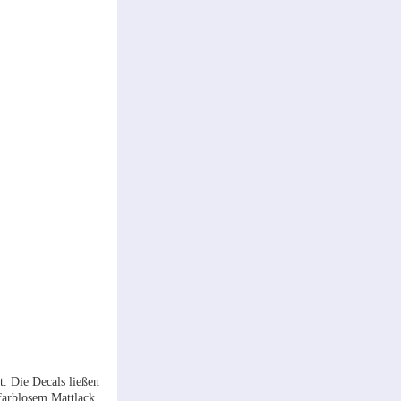
t. Die Decals ließen
farblosem Mattlack