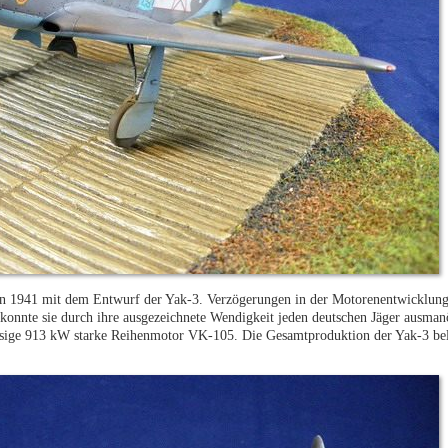
 1941 mit dem Entwurf der Yak-3. Verzögerungen in der Motorenentwicklung l
konnte sie durch ihre ausgezeichnete Wendigkeit jeden deutschen Jäger ausman
sige 913 kW starke Reihenmotor VK-105. Die Gesamtproduktion der Yak-3 beli