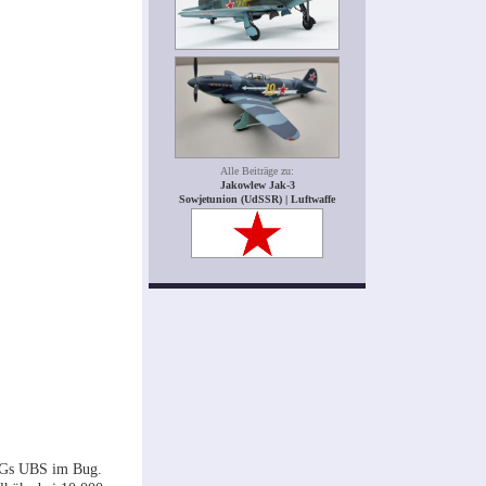
Alle Beiträge zu:
Jakowlew Jak-3
Sowjetunion (UdSSR) | Luftwaffe
-MGs UBS im Bug.