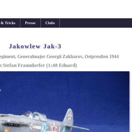
 & Tricks
Presse
Clubs
Jakowlew Jak-3
regiment, Generalmajor Georgii Zakharov, Ostpreußen 1944
n Stefan Fraundorfer (1:48 Eduard)