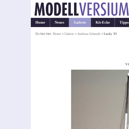
Home
Neues
Galerie
Kit-Ecke
Tipps
Du bist hier:
Home
>
Galerie
>
Andreas Schmidt
>
Lucky XI
v