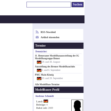
RSS-Newsfeed
Artikel einsenden
Termine
Demnächst:
11. Hemeraner Modellbauausstellung der IG
Modellbaugruppe Hemer
29. und 30. August
Ausstellung des Bremer Modellbauclubs
5. und 6. September
PMC Main-Kinzig
19. und 20. September
Alle Modellbau-Termine
Modellbauer-Profil
Andreas Schmidt
Land:
Beiträge:
4
Dabei seit:
2009