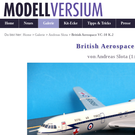
Home
Neues
Galerie
Kit-Ecke
Tipps & Tricks
Presse
Du bist hier:
Home
>
Galerie
>
Andreas Slota
>
British Aerospace VC-10 K.2
British Aerospac
von Andreas Slota (1: