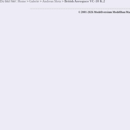
Du bist hier:
Home
>
Galerie
>
Andreas Slota
>
British Aerospace VC-10 K.2
© 2001-2026 Modellversium Modellbau Ma