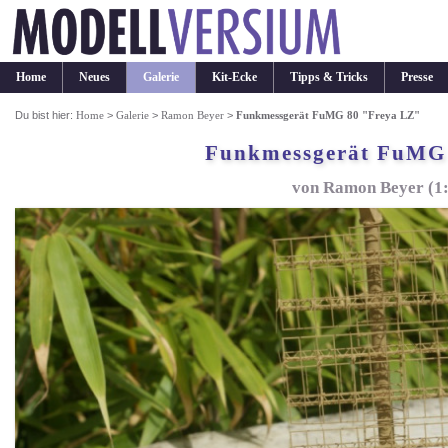
Home
Neues
Galerie
Kit-Ecke
Tipps & Tricks
Presse
Du bist hier:
Home
>
Galerie
>
Ramon Beyer
>
Funkmessgerät FuMG 80 "Freya LZ"
Funkmessgerät FuMG
von Ramon Beyer (1: