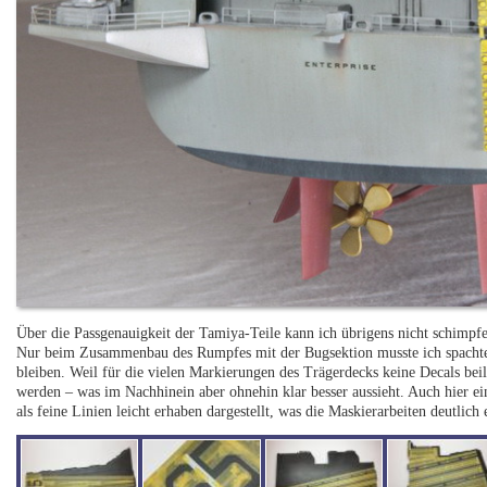
Über die Passgenauigkeit der Tamiya-Teile kann ich übrigens nicht schimpf
Nur beim Zusammenbau des Rumpfes mit der Bugsektion musste ich spachtel
bleiben. Weil für die vielen Markierungen des Trägerdecks keine Decals beil
werden – was im Nachhinein aber ohnehin klar besser aussieht. Auch hier e
als feine Linien leicht erhaben dargestellt, was die Maskierarbeiten deutlich e