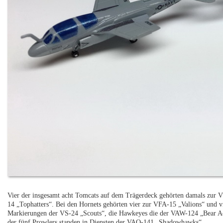
Vier der insgesamt acht Tomcats auf dem Trägerdeck gehörten damals zur V
14 „Tophatters“. Bei den Hornets gehörten vier zur VFA-15 „Valions“ und v
Markierungen der VS-24 „Scouts“, die Hawkeyes die der VAW-124 „Bear Ace
der fünf Prowlers standen in Diensten der VAQ-141 „Shadowhawks“.