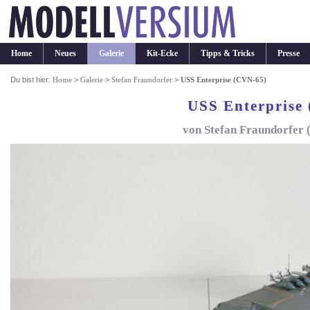
Home
Neues
Galerie
Kit-Ecke
Tipps & Tricks
Presse
Du bist hier:
Home
>
Galerie
>
Stefan Fraundorfer
>
USS Enterprise (CVN-65)
USS Enterprise
von Stefan Fraundorfer 