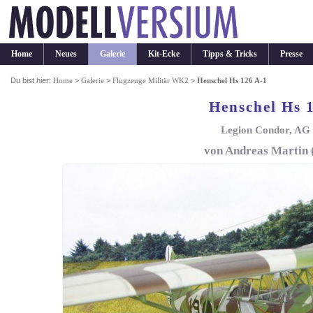
Home
Neues
Galerie
Kit-Ecke
Tipps & Tricks
Presse
Du bist hier:
Home
>
Galerie
>
Flugzeuge Militär WK2
>
Henschel Hs 126 A-1
Henschel Hs 
Legion Condor, AG 
von Andreas Martin 