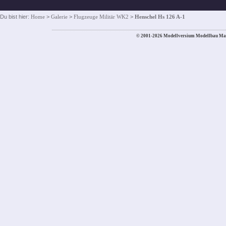
Du bist hier:
Home
>
Galerie
>
Flugzeuge Militär WK2
>
Henschel Hs 126 A-1
© 2001-2026 Modellversium Modellbau Ma