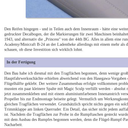
Den Reifen hingegen - und in Teilen auch dem Innenraum - hätte eine weiter
gedruckter Decalbogen, der die Markierungen für zwei Maschinen beinhaltet
1943, und alternativ die „Princess“ von der 44th BG. Alles in allem eine run
Academy/Minicraft B-24 an der Ladentheke allerdings mit einem mehr als d
schauen, ob diese Investition sich wirklich lohnt.
In der Fertigung
Den Bau habe ich diesmal mit den Tragflächen begonnen, denn wenige große 
Hauptfahrwerksschächte erhielten abweichend von den Hasegawa-Vorgaben e
Flügelhälfte geklebt. Der weitere Zusammenbau erfolgte vollkommen probl
mussten ein paar kleinere Spalte mit Magic Sculp verfüllt werden - absolut 
jetzt zusammenkleben und mit einem aluminiumfarbenen Innenanstrich vers
Propeller bis zur Endmontage beiseite gelegt. Vermutlich um Werkzeugkoste
gleichen Tragflächen verwendet. Grundsätzlich spricht nichts gegen ein solc
Trimmklappe am linken Querruder. Ein Detail, das sicher nicht jedem auff
ist. Nachdem die Tragflächen zur Probe in die Rumpftaschen gesteckt wurde
mit dem Ausbau des Rumpfes begonnen werden, denn die Flügel-Rumpf-Passu
Nacharbeit.