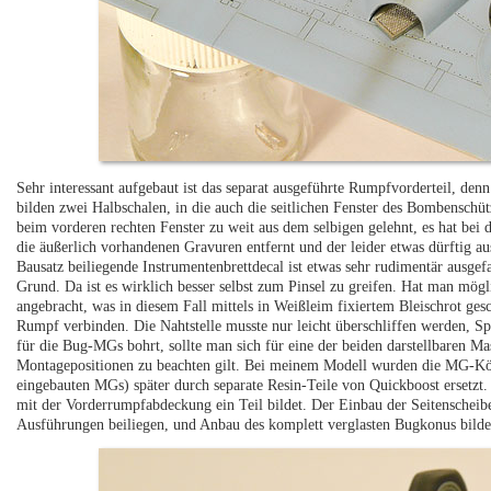
Sehr interessant aufgebaut ist das separat ausgeführte Rumpfvorderteil, denn
bilden zwei Halbschalen, in die auch die seitlichen Fenster des Bombenschüt
beim vorderen rechten Fenster zu weit aus dem selbigen gelehnt, es hat bei 
die äußerlich vorhandenen Gravuren entfernt und der leider etwas dürftig 
Bausatz beiliegende Instrumentenbrettdecal ist etwas sehr rudimentär ausgef
Grund. Da ist es wirklich besser selbst zum Pinsel zu greifen. Hat man mög
angebracht, was in diesem Fall mittels in Weißleim fixiertem Bleischrot gesc
Rumpf verbinden. Die Nahtstelle musste nur leicht überschliffen werden, Sp
für die Bug-MGs bohrt, sollte man sich für eine der beiden darstellbaren Ma
Montagepositionen zu beachten gilt. Bei meinem Modell wurden die MG-Kör
eingebauten MGs) später durch separate Resin-Teile von Quickboost ersetz
mit der Vorderrumpfabdeckung ein Teil bildet. Der Einbau der Seitenscheibe
Ausführungen beiliegen, und Anbau des komplett verglasten Bugkonus bild