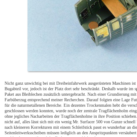
Nicht ganz unwichtig bei mit Dreibeinfahrwerk ausgerüsteten Maschinen is
Bugabteil vor, jedoch ist der Platz dort sehr beschränkt. Deshalb wurde im s
Paket aus Bleiblechen zusätzlich untergebracht. Nach einer Grundierung mit
Farbüberzug entsprechend meiner Recherchen. Darauf folgten eine Lage F
für die naturmetallenen Bereiche. Ein dezentes Trockenmalen hebt die versc
geschlossen werden konnten, wurde noch der zentrale Tragflächenholm eingese
ohne jegliches Nacharbeiten der Tragflächenholme in ihre Position schiebe
nicht auf, alles lässt sich mit ein wenig Mr. Surfacer 500 von Gunze schnel
nach kleineren Korrekturen mit einem Schleifstick passt es wunderbar an d
Seitenleitwerksscheiben müssen lediglich an den Anspritzpunkten versäubert 