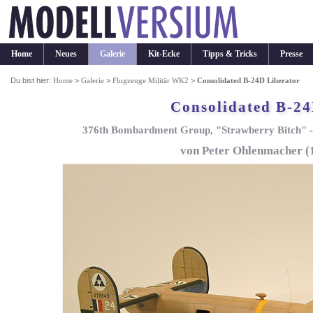
Home
Neues
Galerie
Kit-Ecke
Tipps & Tricks
Presse
Du bist hier:
Home
>
Galerie
>
Flugzeuge Militär WK2
>
Consolidated B-24D Liberator
Consolidated B-24
376th Bombardment Group, "Strawberry Bitch" - 
von Peter Ohlenmacher (