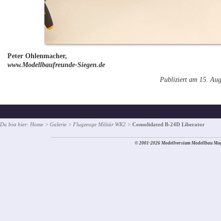
Peter Ohlenmacher,
www.Modellbaufreunde-Siegen.de
Publiziert am 15. Au
Du bist hier:
Home
>
Galerie
>
Flugzeuge Militär WK2
>
Consolidated B-24D Liberator
© 2001-2026 Modellversium Modellbau Mag