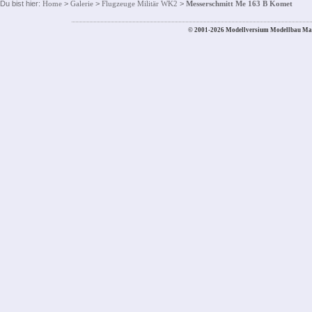
Du bist hier:
Home
>
Galerie
>
Flugzeuge Militär WK2
>
Messerschmitt Me 163 B Komet
© 2001-2026 Modellversium Modellbau Ma