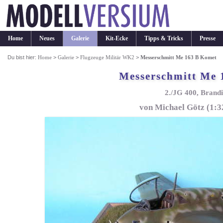
Home
Neues
Galerie
Kit-Ecke
Tipps & Tricks
Presse
Du bist hier:
Home
>
Galerie
>
Flugzeuge Militär WK2
>
Messerschmitt Me 163 B Komet
Messerschmitt Me 
2./JG 400, Brand
von Michael Götz (1: