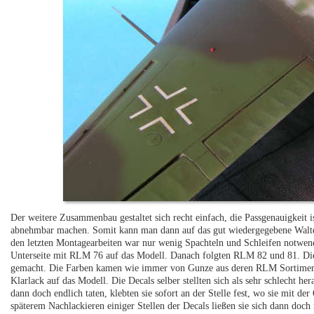
Der weitere Zusammenbau gestaltet sich recht einfach, die Passgenauigkeit i
abnehmbar machen. Somit kann man dann auf das gut wiedergegebene Walter
den letzten Montagearbeiten war nur wenig Spachteln und Schleifen notwend
Unterseite mit RLM 76 auf das Modell. Danach folgten RLM 82 und 81. Die
gemacht. Die Farben kamen wie immer von Gunze aus deren RLM Sortiment.
Klarlack auf das Modell. Die Decals selber stellten sich als sehr schlecht hera
dann doch endlich taten, klebten sie sofort an der Stelle fest, wo sie mit 
späterem Nachlackieren einiger Stellen der Decals ließen sie sich dann doch 