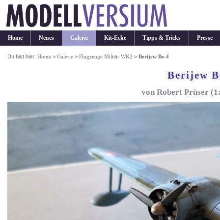
Home
Neues
Galerie
Kit-Ecke
Tipps & Tricks
Presse
Du bist hier:
Home
>
Galerie
>
Flugzeuge Militär WK2
>
Berijew Be-4
Berijew B
von Robert Prüser (1