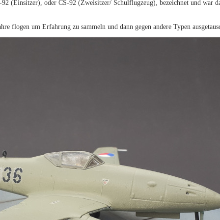
-92 (Einsitzer), oder CS-92 (Zweisitzer/ Schulflugzeug), bezeichnet und war da
Jahre flogen um Erfahrung zu sammeln und dann gegen andere Typen ausgetaus