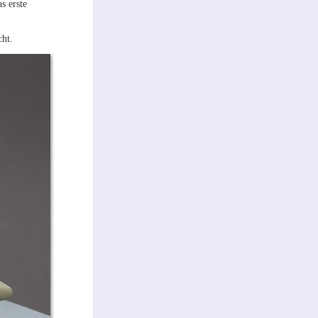
s erste
cht.