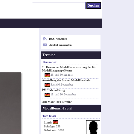
RSS-Newsfeed
Artikel einsenden
Termine
Demnächst:
11. Hemeraner Modellbauausstellung der IG
Modellbaugruppe Hemer
29. und 30. August
Ausstellung des Bremer Modellbauclubs
5. und 6. September
PMC Main-Kinzig
19. und 20. September
Alle Modellbau-Termine
Modellbauer-Profil
Tom Klose
Land:
Beiträge:
258
Dabei seit:
2009