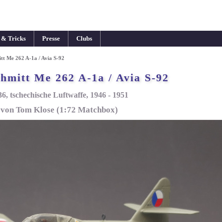
 & Tricks
Presse
Clubs
tt Me 262 A-1a / Avia S-92
hmitt Me 262 A-1a / Avia S-92
6, tschechische Luftwaffe, 1946 - 1951
von Tom Klose (1:72 Matchbox)