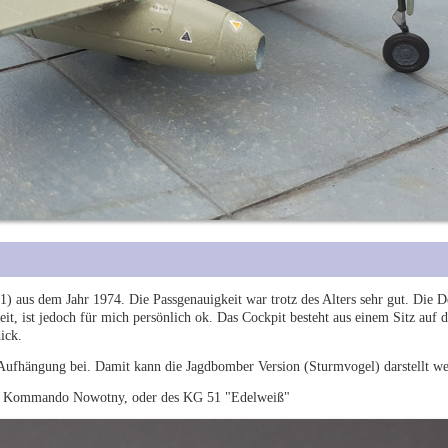
 aus dem Jahr 1974. Die Passgenauigkeit war trotz des Alters sehr gut. Die De
it, ist jedoch für mich persönlich ok. Das Cockpit besteht aus einem Sitz auf 
dick.
ufhängung bei. Damit kann die Jagdbomber Version (Sturmvogel) darstellt w
des Kommando Nowotny, oder des KG 51 "Edelweiß"