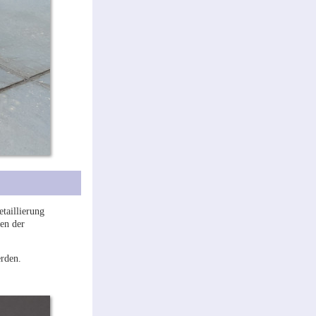
taillierung
den der
erden.