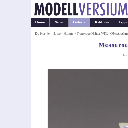
Home
Neues
Galerie
Kit-Ecke
Tipps
Du bist hier:
Home
>
Galerie
>
Flugzeuge Militär WK2
>
Messerschmi
Messersc
V-3