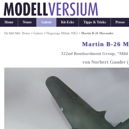
Home
Neues
Galerie
Kit-Ecke
Tipps & Tricks
Presse
Du bist hier:
Home
>
Galerie
>
Flugzeuge Militär WK2
>
Martin B-26 Marauder
Martin B-26 M
322nd Bombardment Group, "Mild &
von Norbert Gauder (