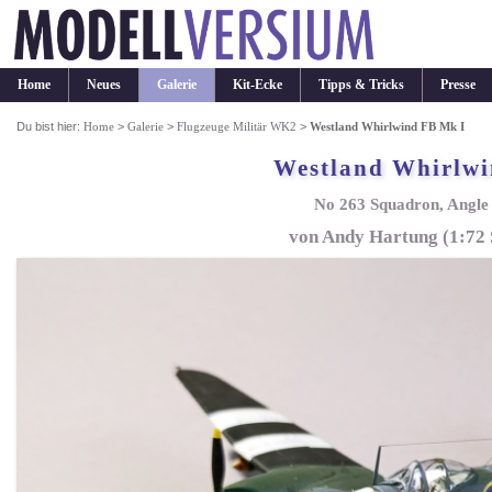
Home
Neues
Galerie
Kit-Ecke
Tipps & Tricks
Presse
Du bist hier:
Home
>
Galerie
>
Flugzeuge Militär WK2
>
Westland Whirlwind FB Mk I
Westland Whirlwi
No 263 Squadron, Angle 
von Andy Hartung (1:72 