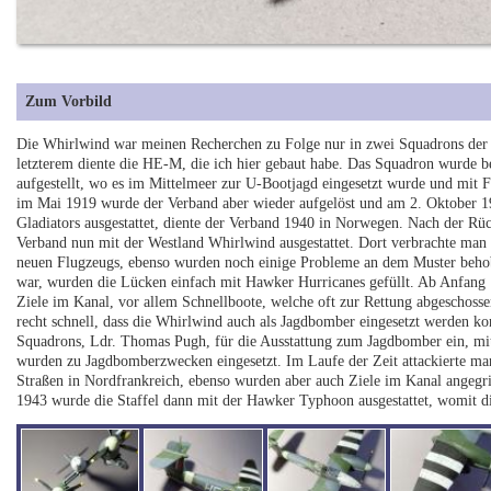
Zum Vorbild
Die Whirlwind war meinen Recherchen zu Folge nur in zwei Squadrons der 
letzterem diente die HE-M, die ich hier gebaut habe. Das Squadron wurde 
aufgestellt, wo es im Mittelmeer zur U-Bootjagd eingesetzt wurde und mit F
im Mai 1919 wurde der Verband aber wieder aufgelöst und am 2. Oktober 193
Gladiators ausgestattet, diente der Verband 1940 in Norwegen. Nach der 
Verband nun mit der Westland Whirlwind ausgestattet. Dort verbrachte man
neuen Flugzeugs, ebenso wurden noch einige Probleme an dem Muster behob
war, wurden die Lücken einfach mit Hawker Hurricanes gefüllt. Ab Anfang
Ziele im Kanal, vor allem Schnellboote, welche oft zur Rettung abgescho
recht schnell, dass die Whirlwind auch als Jagdbomber eingesetzt werden ko
Squadrons, Ldr. Thomas Pugh, für die Ausstattung zum Jagdbomber ein, mit
wurden zu Jagdbomberzwecken eingesetzt. Im Laufe der Zeit attackierte ma
Straßen in Nordfrankreich, ebenso wurden aber auch Ziele im Kanal angegr
1943 wurde die Staffel dann mit der Hawker Typhoon ausgestattet, womit di