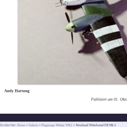
Andy Hartung
Publiziert am 01. Okt
Du bist hier:
Home
>
Galerie
>
Flugzeuge Militär WK2
>
Westland Whirlwind FB Mk I