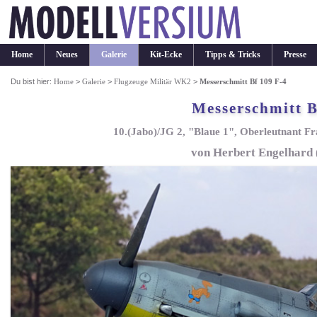
Home
Neues
Galerie
Kit-Ecke
Tipps & Tricks
Presse
Du bist hier:
Home
>
Galerie
>
Flugzeuge Militär WK2
>
Messerschmitt Bf 109 F-4
Messerschmitt B
10.(Jabo)/JG 2, "Blaue 1", Oberleutnant Fr
von Herbert Engelhard 