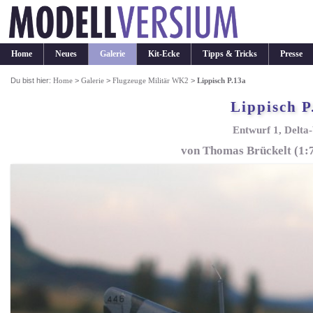
Home
Neues
Galerie
Kit-Ecke
Tipps & Tricks
Presse
Du bist hier:
Home
>
Galerie
>
Flugzeuge Militär WK2
>
Lippisch P.13a
Lippisch P
Entwurf 1, Delta-
von Thomas Brückelt (1: