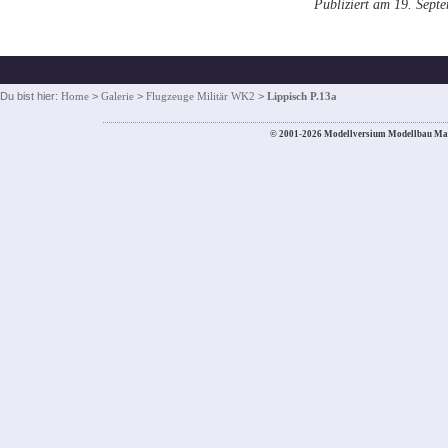
Publiziert am 19. Sept
Du bist hier:
Home
>
Galerie
>
Flugzeuge Militär WK2
>
Lippisch P.13a
© 2001-2026 Modellversium Modellbau Ma