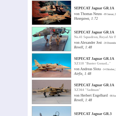
SEPECAT Jaguar GR.1A
von Thomas Neuss
- 09 Januar, 
Hasegawa, 1:72
SEPECAT Jaguar GR.1A
No.41 Squadron, Royal Air F
von Alexander Jost
- 20 Dezembe
Revell, 1:48
SEPECAT Jaguar GR.1A
XZ118 "Buster Gonad..."
von Andreas Slota
- 14 Oktober,
Airfix, 1:48
SEPECAT Jaguar GR.1A
XZ364 "Sadman"
von Herbert Engelhard
- 08 A
Revell, 1:48
SEPECAT Jaguar GR.3