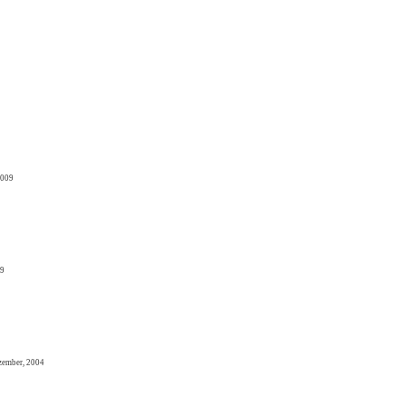
2009
09
zember, 2004