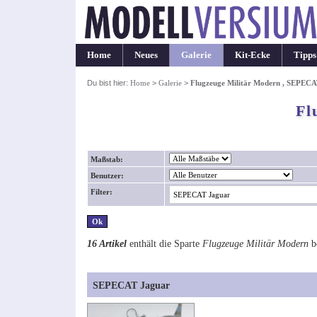
Home
Neues
Galerie
Kit-Ecke
Tipps
Du bist hier:
Home
>
Galerie
>
Flugzeuge Militär Modern , SEPEC
Fl
Maßstab:
Benutzer:
Filter:
16 Artikel
enthält die Sparte
Flugzeuge Militär Modern
b
SEPECAT Jaguar