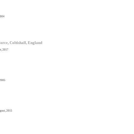
2004
orce, Coltishall, England
r, 2017
 2005
ugust, 2015