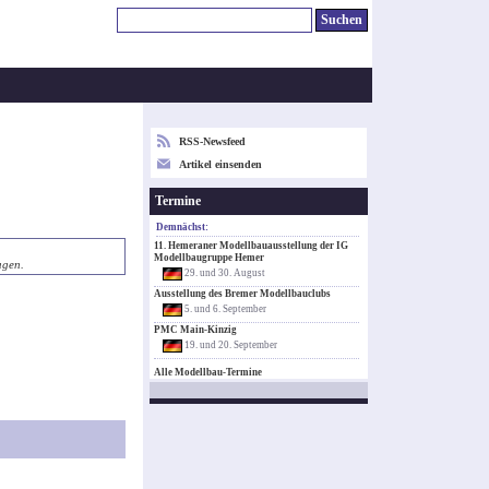
RSS-Newsfeed
Artikel einsenden
Termine
Demnächst:
11. Hemeraner Modellbauausstellung der IG
Modellbaugruppe Hemer
agen.
29. und 30. August
Ausstellung des Bremer Modellbauclubs
5. und 6. September
PMC Main-Kinzig
19. und 20. September
Alle Modellbau-Termine