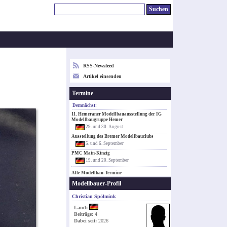
RSS-Newsfeed
Artikel einsenden
Termine
Demnächst:
11. Hemeraner Modellbauausstellung der IG
Modellbaugruppe Hemer
29. und 30. August
Ausstellung des Bremer Modellbauclubs
5. und 6. September
PMC Main-Kinzig
19. und 20. September
Alle Modellbau-Termine
Modellbauer-Profil
Christian Spölmink
Land:
Beiträge:
4
Dabei seit:
2026