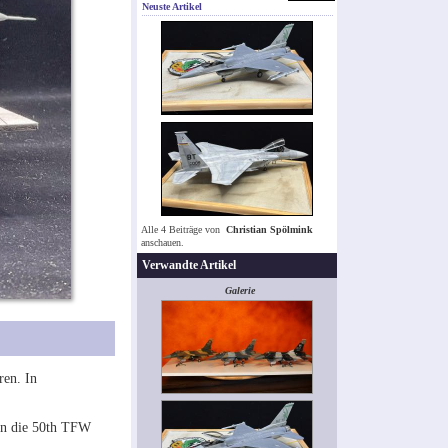
Neuste Artikel
Alle 4 Beiträge von
Christian Spölmink
anschauen.
Verwandte Artikel
Galerie
ren. In
on die 50th TFW