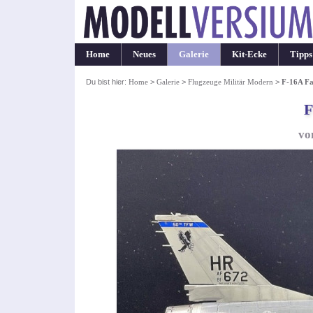
Home
Neues
Galerie
Kit-Ecke
Tipps
Du bist hier:
Home
>
Galerie
>
Flugzeuge Militär Modern
>
F-16A Fa
F
vo