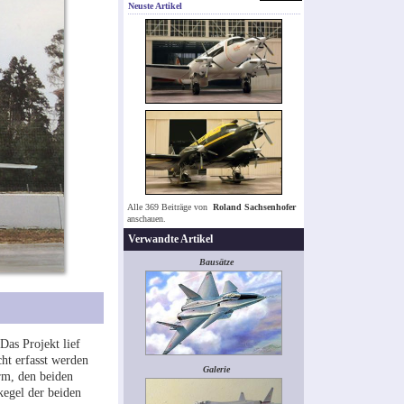
Neuste Artikel
Alle 369 Beiträge von
Roland Sachsenhofer
anschauen.
Verwandte Artikel
Bausätze
as Projekt lief
ht erfasst werden
Galerie
rm, den beiden
kegel der beiden