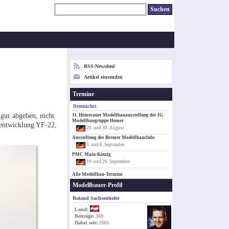
RSS-Newsfeed
Artikel einsenden
Termine
Demnächst:
igur abgeben; nicht
11. Hemeraner Modellbauausstellung der IG
Modellbaugruppe Hemer
euentwicklung YF-22,
29. und 30. August
Ausstellung des Bremer Modellbauclubs
5. und 6. September
PMC Main-Kinzig
19. und 20. September
Alle Modellbau-Termine
Modellbauer-Profil
Roland Sachsenhofer
Land:
Beiträge:
369
Dabei seit:
2005