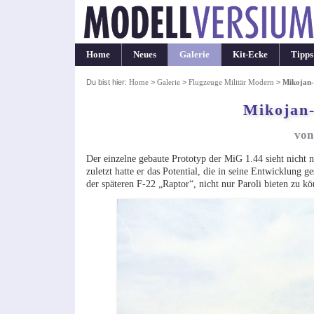
Home
Neues
Galerie
Kit-Ecke
Tipps
Du bist hier:
Home
>
Galerie
>
Flugzeuge Militär Modern
>
Mikojan-
Mikojan-
von
Der einzelne gebaute Prototyp der MiG 1.44 sieht nicht n
zuletzt hatte er das Potential, die in seine Entwicklung
der späteren F-22 „Raptor“, nicht nur Paroli bieten zu k