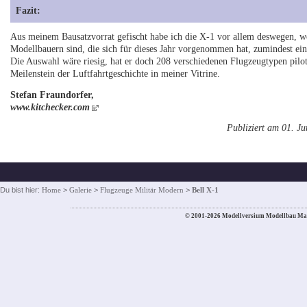
Fazit:
Aus meinem Bausatzvorrat gefischt habe ich die X-1 vor allem deswegen, we
Modellbauern sind, die sich für dieses Jahr vorgenommen hat, zumindest ein 
Die Auswahl wäre riesig, hat er doch 208 verschiedenen Flugzeugtypen piloti
Meilenstein der Luftfahrtgeschichte in meiner Vitrine.
Stefan Fraundorfer,
www.kitchecker.com
Publiziert am 01. J
Du bist hier:
Home
>
Galerie
>
Flugzeuge Militär Modern
>
Bell X-1
© 2001-2026 Modellversium Modellbau Ma