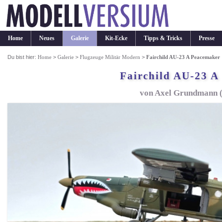
Home
Neues
Galerie
Kit-Ecke
Tipps & Tricks
Presse
Du bist hier:
Home
>
Galerie
>
Flugzeuge Militär Modern
>
Fairchild AU-23 A Peacemaker
Fairchild AU-23 A
von Axel Grundmann (