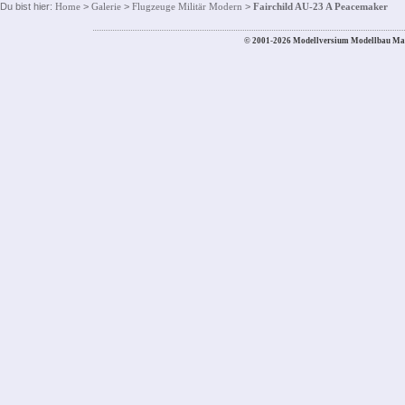
Du bist hier:
Home
>
Galerie
>
Flugzeuge Militär Modern
>
Fairchild AU-23 A Peacemaker
© 2001-2026 Modellversium Modellbau Ma