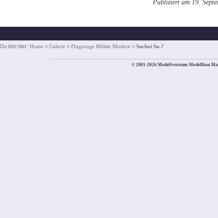
Publiziert am 19. Sept
Du bist hier:
Home
>
Galerie
>
Flugzeuge Militär Modern
>
Suchoi Su-7
© 2001-2026 Modellversium Modellbau Ma