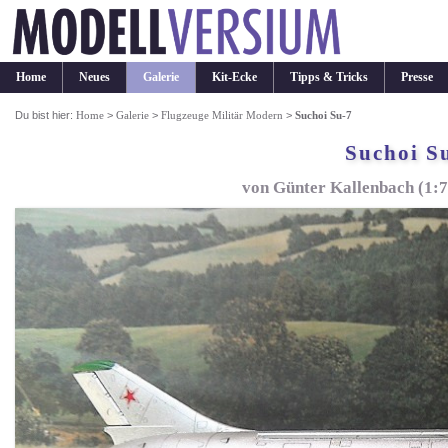
Home
Neues
Galerie
Kit-Ecke
Tipps & Tricks
Presse
Du bist hier:
Home
>
Galerie
>
Flugzeuge Militär Modern
>
Suchoi Su-7
Suchoi S
von Günter Kallenbach (1:7