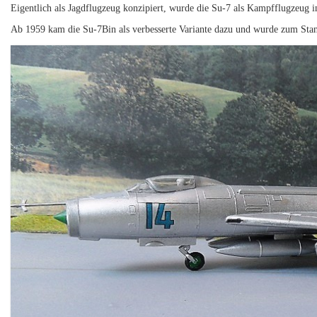
Eigentlich als Jagdflugzeug konzipiert, wurde die Su-7 als Kampfflugzeug
Ab 1959 kam die Su-7Bin als verbesserte Variante dazu und wurde zum Stan