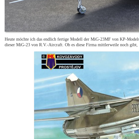
Heute möchte ich das endlich fertige Modell der MiG-23MF von KP-Models 
dieser MiG-23 von R.V.-Aircraft. Ob es diese Firma mittlerweile noch gibt, 