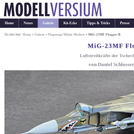
Home
Neues
Galerie
Kit-Ecke
Tipps & Tricks
Presse
Du bist hier:
Home
>
Galerie
>
Flugzeuge Militär Modern
>
MiG-23MF Flogger-B
MiG-23MF Fl
Luftstreitkräfte der Tschec
von Daniel Schlosse