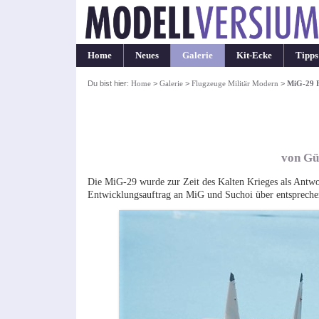
Home
Neues
Galerie
Kit-Ecke
Tipps
Du bist hier:
Home
>
Galerie
>
Flugzeuge Militär Modern
>
MiG-29 
von Gü
Die MiG-29 wurde zur Zeit des Kalten Krieges als Antwo
Entwicklungsauftrag an MiG und Suchoi über entspreche