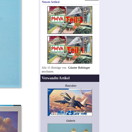
Neuste Artikel
Alle 15 Beiträge von
Günter Bobinger
anschauen.
Verwandte Artikel
Bausätze
Galerie