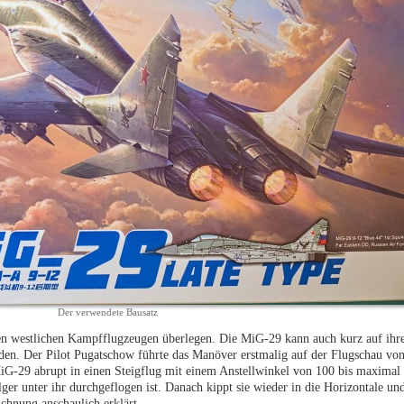
Der verwendete Bausatz
elen westlichen Kampfflugzeugen überlegen. Die MiG-29 kann auch kurz auf ihr
nden. Der Pilot Pugatschow führte das Manöver erstmalig auf der Flugschau vo
 MiG-29 abrupt in einen Steigflug mit einem Anstellwinkel von 100 bis maxima
lger unter ihr durchgeflogen ist. Danach kippt sie wieder in die Horizontale und
ichnung anschaulich erklärt.