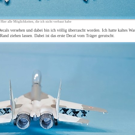
Hier alle Möglichkeiten, die ich nicht verbaut habe
Decals versehen und dabei bin ich völlig überrascht worden. Ich hatte kaltes W
Rand ziehen lassen. Dabei ist das erste Decal vom Träger gerutscht.