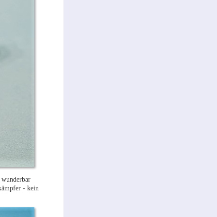
t wunderbar
kämpfer - kein