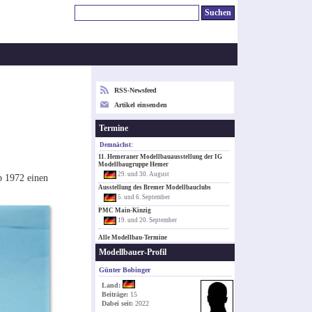
RSS-Newsfeed
Artikel einsenden
Termine
Demnächst:
11. Hemeraner Modellbauausstellung der IG
Modellbaugruppe Hemer
29. und 30. August
b 1972 einen
Ausstellung des Bremer Modellbauclubs
5. und 6. September
PMC Main-Kinzig
19. und 20. September
Alle Modellbau-Termine
Modellbauer-Profil
Günter Bobinger
Land:
Beiträge:
15
Dabei seit:
2022