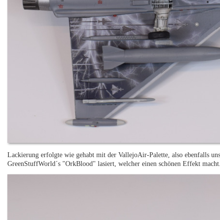
Lackierung erfolgte wie gehabt mit der VallejoAir-Palette, also ebenfalls
GreenStuffWorld´s "OrkBlood" lasiert, welcher einen schönen Effekt macht