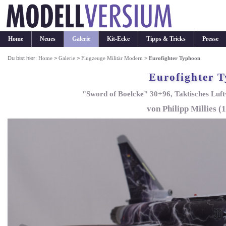
Home
Neues
Galerie
Kit-Ecke
Tipps & Tricks
Presse
Du bist hier:
Home
>
Galerie
>
Flugzeuge Militär Modern
>
Eurofighter Typhoon
Eurofighter 
"Sword of Boelcke" 30+96, Taktisches Luf
von Philipp Millies (