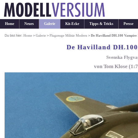
Home
Neues
Galerie
Kit-Ecke
Tipps & Tricks
Presse
Du bist hier:
Home
>
Galerie
>
Flugzeuge Militär Modern
>
De Havilland DH.100 Vampire
De Havilland DH.100
Svenska Flygva
von Tom Klose (1: