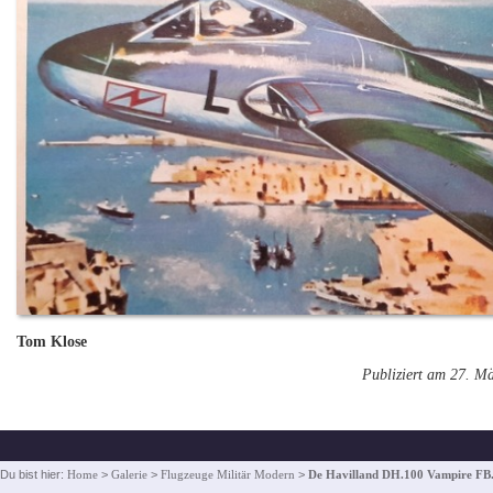
Tom Klose
Publiziert am 27. M
Du bist hier:
Home
>
Galerie
>
Flugzeuge Militär Modern
>
De Havilland DH.100 Vampire FB