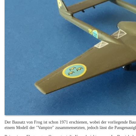
Der Bausatz von Frog ist schon 1971 erschienen, wobei der vorliegende Baus
einem Modell der "Vampire" zusammensetzten, jedoch lässt die Passgenauig