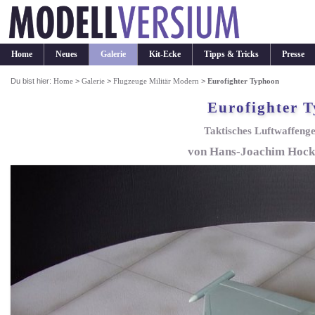
Home
Neues
Galerie
Kit-Ecke
Tipps & Tricks
Presse
Du bist hier:
Home
>
Galerie
>
Flugzeuge Militär Modern
>
Eurofighter Typhoon
Eurofighter 
Taktisches Luftwaffeng
von Hans-Joachim Hockl