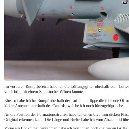
Im vorderen Rumpfbereich habe ich die Lüftungsgitter oberhalb vom Lufteinl
vorsichtig mit einem Zahnstocher öffnen konnte.
Ebenso habe ich im Rumpf oberhalb der Lufteinlauflippe die fehlende Öffn
kleine Antenne unterhalb des Canards, welche ich noch hinzugefügt habe.
An die Position der Formationsstreifen habe ich einen 0,25 mm dicken Plas
Original erkennen kann. Die Länge und Breite habe ich vom Abziehbild ü
Vorne am Cockpithaubenrahmen habe ich von innen noch die beiden Griffe 