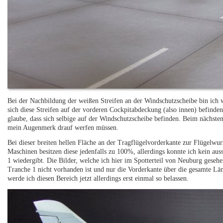
Bei der Nachbildung der weißen Streifen an der Windschutzscheibe bin ich 
sich diese Streifen auf der vorderen Cockpitabdeckung (also innen) befinden,
glaube, dass sich selbige auf der Windschutzscheibe befinden. Beim nächst
mein Augenmerk drauf werfen müssen.
Bei dieser breiten hellen Fläche an der Tragflügelvorderkante zur Flügelwur
Maschinen besitzen diese jedenfalls zu 100%, allerdings konnte ich kein aus
1 wiedergibt. Die Bilder, welche ich hier im Spotterteil von Neuburg gesehen
Tranche 1 nicht vorhanden ist und nur die Vorderkante über die gesamte Län
werde ich diesen Bereich jetzt allerdings erst einmal so belassen.