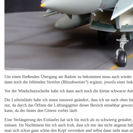
Um einen fließenden Übergang am Radom zu bekommen muss auch wieder ge
dann noch die fehlenden Streifen (Blitzabweiser?) ergänzt, jeweils einer lin
Vor der Windschutzscheibe habe ich dann auch noch die kleine schwarze Ant
Die Lufteinläufe habe ich innen insoweit geändert, dass ich sie nach oben hin
nur, da durch das Öffnen der Lüftungsgitter dieser Bereich einsehbar gewor
kann, da der hinter den Gittern vorbei läuft.
Eine Verlängerung des Einlaufes hat sich für mich als zu schwierig gestalte
müssen. Im Nachhinein bin ich auch froh, dass ich mir das nicht angetan h
man sich schon ganz schön den Kopf verrenken und selbst dann sieht man nic