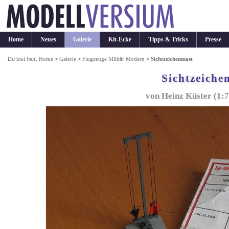
Home
Neues
Galerie
Kit-Ecke
Tipps & Tricks
Presse
Du bist hier:
Home
>
Galerie
>
Flugzeuge Militär Modern
>
Sichtzeichenmast
Sichtzeiche
von Heinz Küster (1: