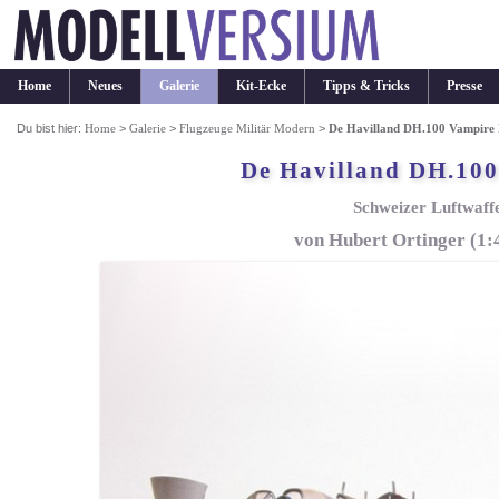
Home
Neues
Galerie
Kit-Ecke
Tipps & Tricks
Presse
Du bist hier:
Home
>
Galerie
>
Flugzeuge Militär Modern
>
De Havilland DH.100 Vampire
De Havilland DH.100
Schweizer Luftwaffe
von Hubert Ortinger (1: