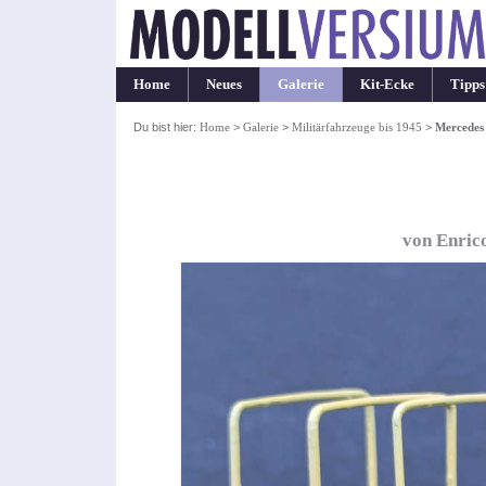
Home
Neues
Galerie
Kit-Ecke
Tipps
Du bist hier:
Home
>
Galerie
>
Militärfahrzeuge bis 1945
>
Mercedes
von Enric