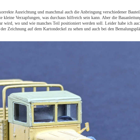
ie korrekte Ausrichtung und manchmal auch die Anbringung verschiedener Bautei
e kleine Verzapfungen, was durchaus hilfreich sein kann. Aber die Bauanleitung
ar wird, wo und wie manches Teil positioniert werden soll. Leider habe ich auc
in der Zeichnung auf dem Kartondeckel zu sehen und auch bei den Bemalungspl