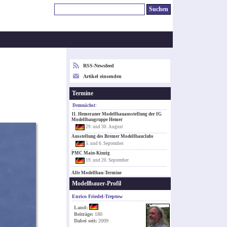
RSS-Newsfeed
Artikel einsenden
Termine
Demnächst:
11. Hemeraner Modellbauausstellung der IG
Modellbaugruppe Hemer
29. und 30. August
Ausstellung des Bremer Modellbauclubs
5. und 6. September
PMC Main-Kinzig
19. und 20. September
Alle Modellbau-Termine
Modellbauer-Profil
Enrico Friedel-Treptow
Land:
Beiträge:
180
Dabei seit:
2009