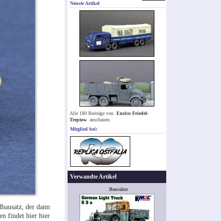
Neuste Artikel
Alle 180 Beiträge von
Enrico Friedel-
Treptow
anschauen.
Mitglied bei:
Verwandte Artikel
Bausätze
dbausatz, der dann
n findet hier hier