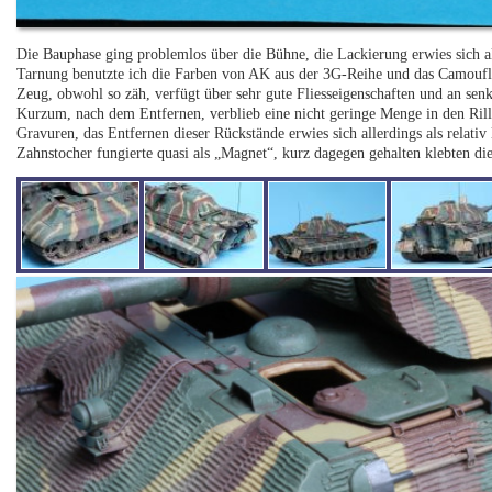
Die Bauphase ging problemlos über die Bühne, die Lackierung erwies sich al
Tarnung benutzte ich die Farben von AK aus der 3G-Reihe und das Camoufl
Zeug, obwohl so zäh, verfügt über sehr gute Fliesseigenschaften und an sen
Kurzum, nach dem Entfernen, verblieb eine nicht geringe Menge in den Ril
Gravuren, das Entfernen dieser Rückstände erwies sich allerdings als relat
Zahnstocher fungierte quasi als „Magnet“, kurz dagegen gehalten klebten die