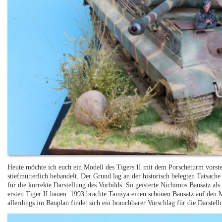
Heute möchte ich euch ein Modell des Tigers II mit dem Porscheturm vorst
stiefmütterlich behandelt. Der Grund lag an der historisch belegten Tatsac
für die korrekte Darstellung des Vorbilds. So geisterte Nichimos Bausatz als
ersten Tiger II bauen. 1993 brachte Tamiya einen schönen Bausatz auf den
allerdings im Bauplan findet sich ein brauchbarer Vorschlag für die Darstell