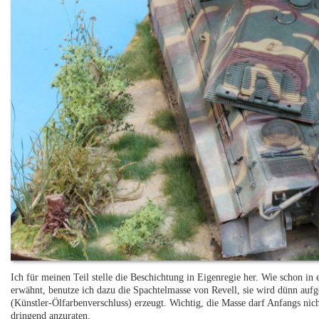
Ich für meinen Teil stelle die Beschichtung in Eigenregie her. Wie schon in 
erwähnt, benutze ich dazu die Spachtelmasse von Revell, sie wird dünn au
(Künstler-Ölfarbenverschluss) erzeugt. Wichtig, die Masse darf Anfangs nich
dringend anzuraten.