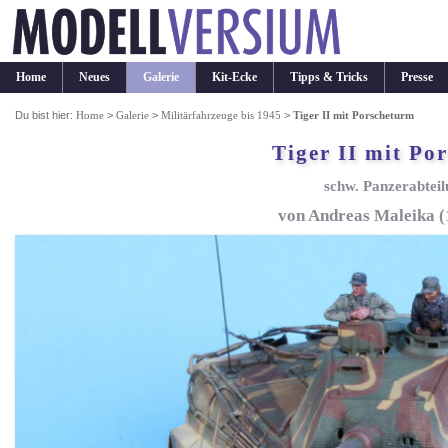
Home
Neues
Galerie
Kit-Ecke
Tipps & Tricks
Presse
Du bist hier:
Home
>
Galerie
>
Militärfahrzeuge bis 1945
>
Tiger II mit Porscheturm
Tiger II mit Po
schw. Panzerabtei
von Andreas Maleika (