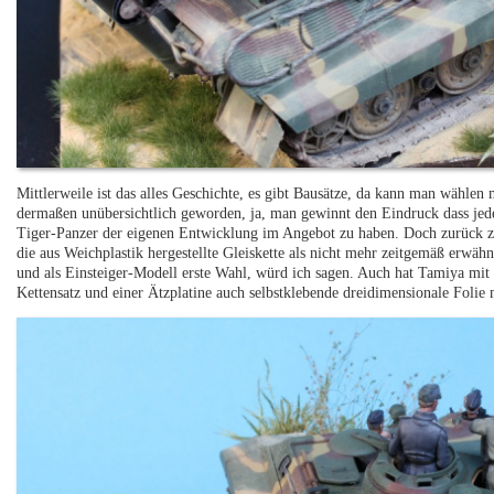
Mittlerweile ist das alles Geschichte, es gibt Bausätze, da kann man wählen 
dermaßen unübersichtlich geworden, ja, man gewinnt den Eindruck dass jeder 
Tiger-Panzer der eigenen Entwicklung im Angebot zu haben. Doch zurück 
die aus Weichplastik hergestellte Gleiskette als nicht mehr zeitgemäß erwäh
und als Einsteiger-Modell erste Wahl, würd ich sagen. Auch hat Tamiya mit d
Kettensatz und einer Ätzplatine auch selbstklebende dreidimensionale Folie