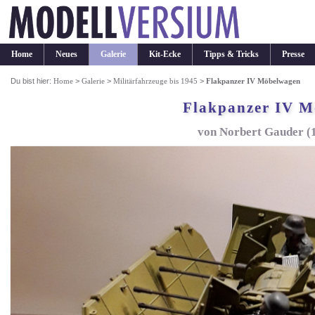
Home
Neues
Galerie
Kit-Ecke
Tipps & Tricks
Presse
Du bist hier:
Home
>
Galerie
>
Militärfahrzeuge bis 1945
>
Flakpanzer IV Möbelwagen
Flakpanzer IV M
von Norbert Gauder (