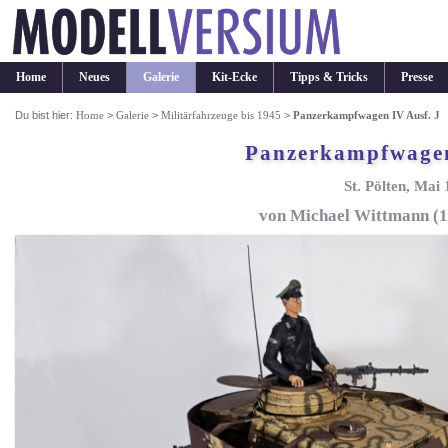
Home
Neues
Galerie
Kit-Ecke
Tipps & Tricks
Presse
Du bist hier:
Home
>
Galerie
>
Militärfahrzeuge bis 1945
>
Panzerkampfwagen IV Ausf. J
Panzerkampfwagen
St. Pölten, Mai
von Michael Wittmann (1