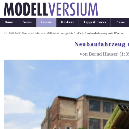
Home
Neues
Galerie
Kit-Ecke
Tipps & Tricks
Presse
Du bist hier:
Home
>
Galerie
>
Militärfahrzeuge bis 1945
>
Neubaufahrzeug mit Werfer
Neubaufahrzeug 
von Bernd Hauser (1:3