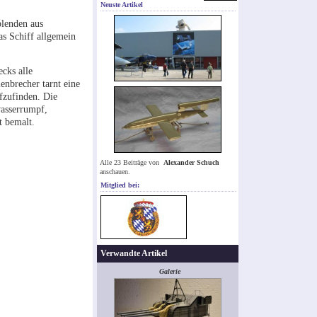
Neuste Artikel
blenden aus
as Schiff allgemein
cks alle
enbrecher tarnt eine
fzufinden. Die
wasserrumpf,
t bemalt.
Alle 23 Beiträge von
Alexander Schuch
anschauen.
Mitglied bei:
Verwandte Artikel
Galerie