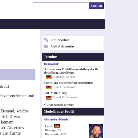
RSS-Newsfeed
Artikel einsenden
Termine
Demnächst:
11. Hemeraner Modellbauausstellung der IG
Modellbaugruppe Hemer
29. und 30. August
Ausstellung des Bremer Modellbauclubs
drauf.
5. und 6. September
PMC Main-Kinzig
ratzer entfernen und
19. und 20. September
Alle Modellbau-Termine
 Zustand, welche
Modellbauer-Profil
, Schiff war
Alexander Schuch
l keinem
Land:
ab. Als erstes
Beiträge:
23
da die Türme
Dabei seit:
2003