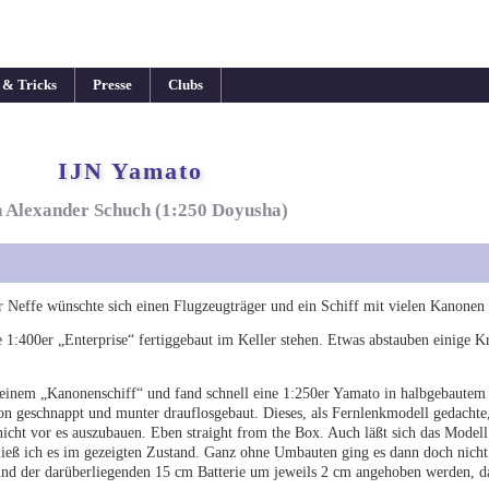
 & Tricks
Presse
Clubs
IJN Yamato
 Alexander Schuch (1:250 Doyusha)
 Neffe wünschte sich einen Flugzeugträger und ein Schiff mit vielen Kanonen 
 1:400er „Enterprise“ fertiggebaut im Keller stehen. Etwas abstauben einige K
h einem „Kanonenschiff“ und fand schnell eine 1:250er Yamato in halbgebautem
rton geschnappt und munter drauflosgebaut. Dieses, als Fernlenkmodell gedachte
nicht vor es auszubauen. Eben straight from the Box. Auch läßt sich das Model
ieß ich es im gezeigten Zustand. Ganz ohne Umbauten ging es dann doch nicht 
und der darüberliegenden 15 cm Batterie um jeweils 2 cm angehoben werden, 