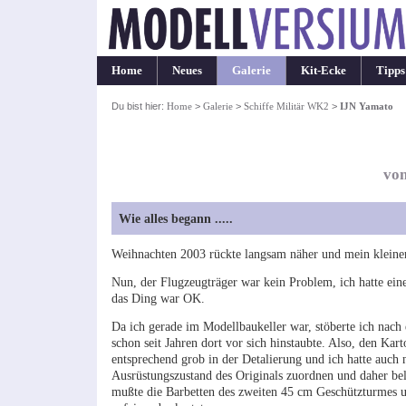
Home
Neues
Galerie
Kit-Ecke
Tipps
Du bist hier:
Home
>
Galerie
>
Schiffe Militär WK2
>
IJN Yamato
von
Wie alles begann .....
Weihnachten 2003 rückte langsam näher und mein kleiner
Nun, der Flugzeugträger war kein Problem, ich hatte eine
das Ding war OK.
Da ich gerade im Modellbaukeller war, stöberte ich nac
schon seit Jahren dort vor sich hinstaubte. Also, den Ka
entsprechend grob in der Detalierung und ich hatte auch 
Ausrüstungszustand des Originals zuordnen und daher bel
mußte die Barbetten des zweiten 45 cm Geschützturmes 