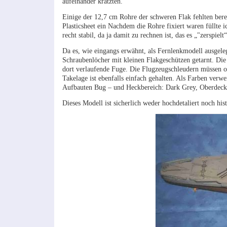
aufeinander kratzten.
Einige der 12,7 cm Rohre der schweren Flak fehlten berei
Plasticsheet ein Nachdem die Rohre fixiert waren füllte 
recht stabil, da ja damit zu rechnen ist, das es „"zerspielt
Da es, wie eingangs erwähnt, als Fernlenkmodell ausgele
Schraubenlöcher mit kleinen Flakgeschützen getarnt. Die
dort verlaufende Fuge. Die Flugzeugschleudern müssen o
Takelage ist ebenfalls einfach gehalten. Als Farben ver
Aufbauten Bug – und Heckbereich: Dark Grey, Oberdeck:
Dieses Modell ist sicherlich weder hochdetaliert noch hi