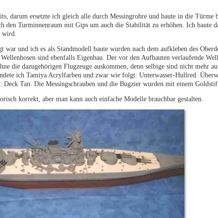
ts, darum ersetzte ich gleich alle durch Messingrohre und baute in die Türme 
ich den Turminnenraum mit Gips um auch die Stabilität zu erhöhen. Ich baute d
“ wird.
gt war und ich es als Standmodell baute wurden nach dem aufkleben des Oberde
 Wellenhosen sind ebenfalls Eigenbau. Der vor den Aufbauten verlaufende Well
hne die dazugehörigen Flugzeuge auskommen, denn selbige sind nicht mehr au
wendete ich Tamiya Acrylfarben und zwar wie folgt: Unterwasser-Hullred. Über
 Deck Tan. Die Messingschrauben und die Bugzier wurden mit einem Goldstif
storisch korrekt, aber man kann auch einfache Modelle brauchbar gestalten.