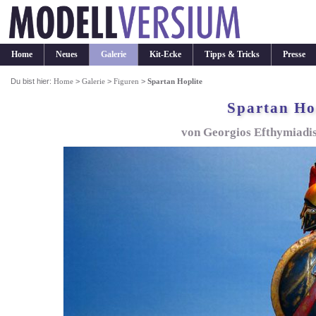
Home
Neues
Galerie
Kit-Ecke
Tipps & Tricks
Presse
Du bist hier:
Home
>
Galerie
>
Figuren
>
Spartan Hoplite
Spartan Ho
von Georgios Efthymiadis