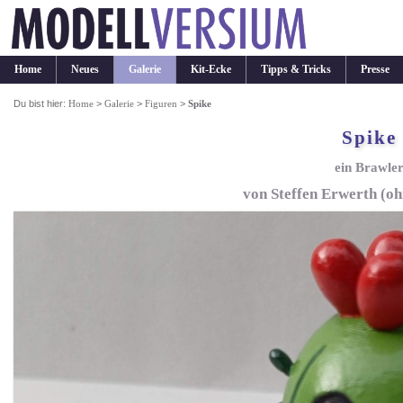
Home
Neues
Galerie
Kit-Ecke
Tipps & Tricks
Presse
Du bist hier:
Home
>
Galerie
>
Figuren
>
Spike
Spike
ein Brawle
von Steffen Erwerth (o