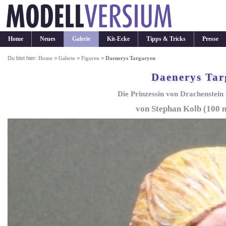
Home
Neues
Galerie
Kit-Ecke
Tipps & Tricks
Presse
Du bist hier:
Home
>
Galerie
>
Figuren
>
Daenerys Targaryen
Daenerys Tar
Die Prinzessin von Drachenstei
von Stephan Kolb (100