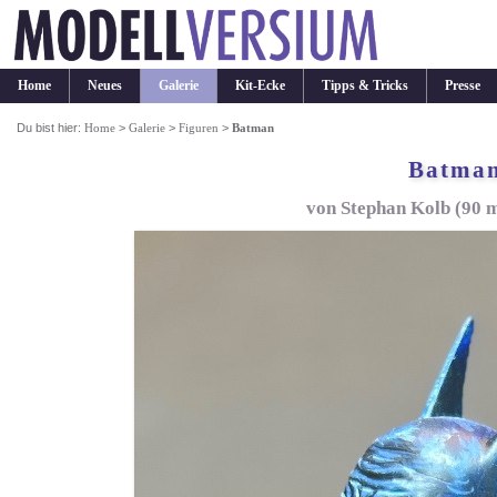
Home
Neues
Galerie
Kit-Ecke
Tipps & Tricks
Presse
Du bist hier:
Home
>
Galerie
>
Figuren
>
Batman
Batma
von Stephan Kolb (90 