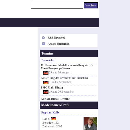
RSS-Newsfeed
Artikel einsenden
Termine
Demnächst:
11. Hemeraner Modellbauausstellung der IG
Modellbaugruppe Hemer
29. und 30. August
Ausstellung des Bremer Modellbauclubs
5. und 6. September
PMC Main-Kinzig
19. und 20. September
Alle Modellbau-Termine
Modellbauer-Profil
Stephan Kolb
Land:
Beiträge:
182
Dabei seit:
2005