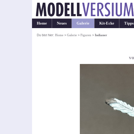
Home
Neues
Galerie
Kit-Ecke
Tipps
Du bist hier:
Home
>
Galerie
>
Figuren
>
Indianer
vo