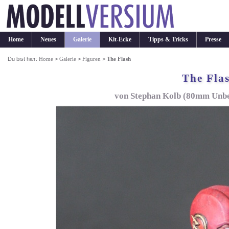
Home
Neues
Galerie
Kit-Ecke
Tipps & Tricks
Presse
Du bist hier:
Home
>
Galerie
>
Figuren
>
The Flash
The Fla
von Stephan Kolb (80mm Unbe