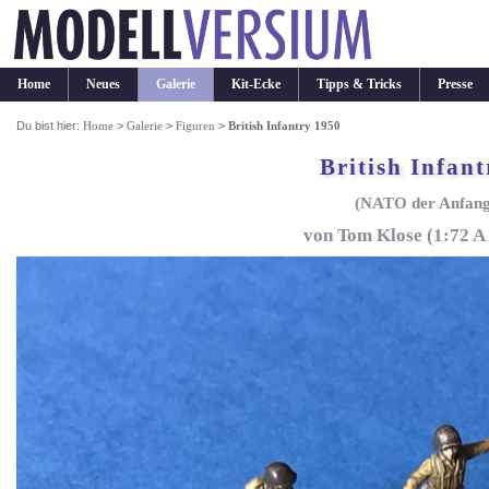
Home
Neues
Galerie
Kit-Ecke
Tipps & Tricks
Presse
Du bist hier:
Home
>
Galerie
>
Figuren
>
British Infantry 1950
British Infan
(NATO der Anfang
von Tom Klose (1:72 A 