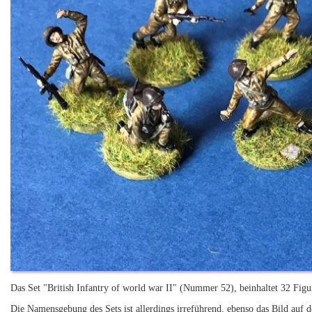
Das Set "British Infantry of world war II" (Nummer 52), beinhaltet 32 Figu
Die Namensgebung des Sets ist allerdings irreführend, ebenso das Bild auf d