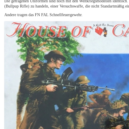
Die getragenen Uniformen sind noch mit den Weltkriegsmodellen identisch
(Bullpup Rifle) zu handeln, einer Versuchswaffe, die nicht Standartmäßig e
Andere tragen das FN FAL Schnellfeuergewehr.