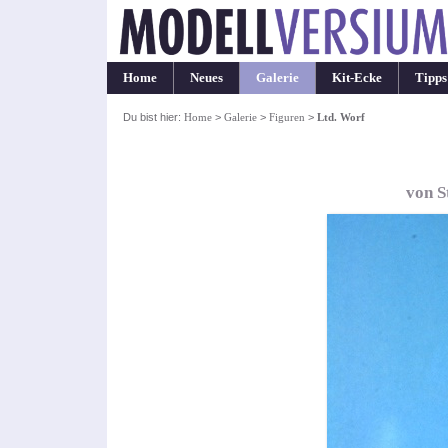
Home
Neues
Galerie
Kit-Ecke
Tipps
Du bist hier:
Home
>
Galerie
>
Figuren
>
Ltd. Worf
von S