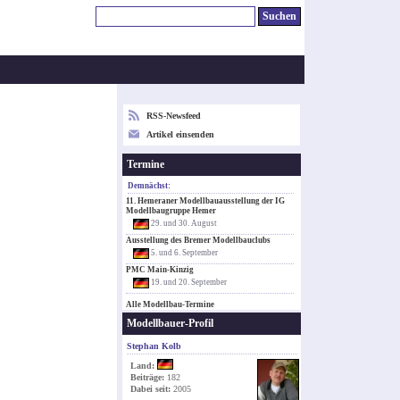
RSS-Newsfeed
Artikel einsenden
Termine
Demnächst:
11. Hemeraner Modellbauausstellung der IG
Modellbaugruppe Hemer
29. und 30. August
Ausstellung des Bremer Modellbauclubs
5. und 6. September
PMC Main-Kinzig
19. und 20. September
Alle Modellbau-Termine
Modellbauer-Profil
Stephan Kolb
Land:
Beiträge:
182
Dabei seit:
2005