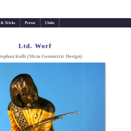
 & Tricks
Presse
Clubs
Ltd. Worf
tephan Kolb (30cm Geometric Design)