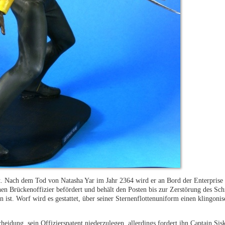
ent. Nach dem Tod von Natasha Yar im Jahr 2364 wird er an Bord der Enterprise
en Brückenoffizier befördert und behält den Posten bis zur Zerstörung des Sch
t. Worf wird es gestattet, über seiner Sternenflottenuniform einen klingonis
heidung, sein Offizierspatent niederzulegen, allerdings fordert ihn Captain Sis