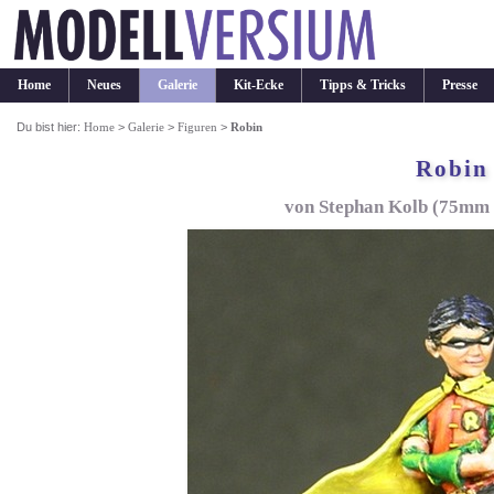
Home
Neues
Galerie
Kit-Ecke
Tipps & Tricks
Presse
Du bist hier:
Home
>
Galerie
>
Figuren
>
Robin
Robin
von Stephan Kolb (75mm 