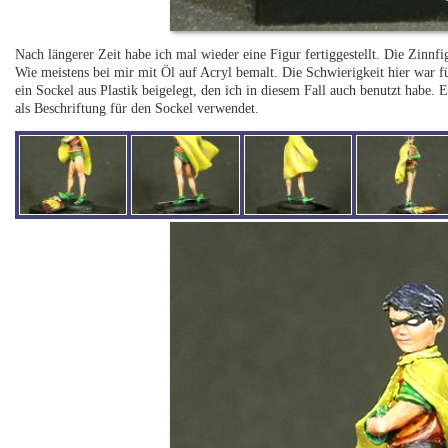
Nach längerer Zeit habe ich mal wieder eine Figur fertiggestellt. Die Zinn
Wie meistens bei mir mit Öl auf Acryl bemalt. Die Schwierigkeit hier war f
ein Sockel aus Plastik beigelegt, den ich in diesem Fall auch benutzt habe
als Beschriftung für den Sockel verwendet.