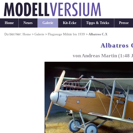
Home
Neues
Galerie
Kit-Ecke
Tipps & Tricks
Presse
Du bist hier:
Home
>
Galerie
>
Flugzeuge Militär bis 1939
>
Albatros C.X
Albatros 
von Andreas Martin (1:48 