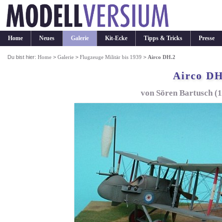
Home
Neues
Galerie
Kit-Ecke
Tipps & Tricks
Presse
Du bist hier:
Home
>
Galerie
>
Flugzeuge Militär bis 1939
>
Airco DH.2
Airco DH
von Sören Bartusch (