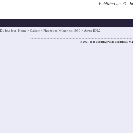
Publiziert am 31. Ju
Du bist hier:
Home
>
Galerie
>
Flugzeuge Militär bis 1939
>
Airco DH.2
© 2001-2026 Modellversium Modellbau Ma