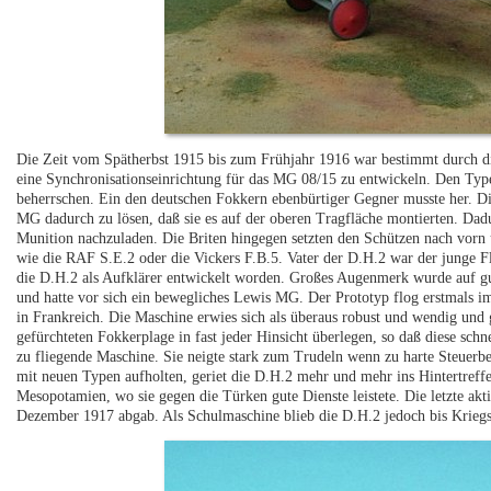
Die Zeit vom Spätherbst 1915 bis zum Frühjahr 1916 war bestimmt durch d
eine Synchronisationseinrichtung für das MG 08/15 zu entwickeln. Den Typ
beherrschen. Ein den deutschen Fokkern ebenbürtiger Gegner musste her. D
MG dadurch zu lösen, daß sie es auf der oberen Tragfläche montierten. Da
Munition nachzuladen. Die Briten hingegen setzten den Schützen nach vorn 
wie die RAF S.E.2 oder die Vickers F.B.5. Vater der D.H.2 war der junge 
die D.H.2 als Aufklärer entwickelt worden. Großes Augenmerk wurde auf gute
und hatte vor sich ein bewegliches Lewis MG. Der Prototyp flog erstmals i
in Frankreich. Die Maschine erwies sich als überaus robust und wendig und
gefürchteten Fokkerplage in fast jeder Hinsicht überlegen, so daß diese sch
zu fliegende Maschine. Sie neigte stark zum Trudeln wenn zu harte Steuer
mit neuen Typen aufholten, geriet die D.H.2 mehr und mehr ins Hintertreff
Mesopotamien, wo sie gegen die Türken gute Dienste leistete. Die letzte akt
Dezember 1917 abgab. Als Schulmaschine blieb die D.H.2 jedoch bis Krieg