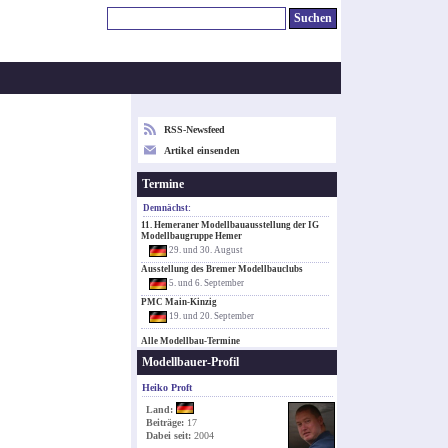
RSS-Newsfeed
Artikel einsenden
Termine
Demnächst:
11. Hemeraner Modellbauausstellung der IG
Modellbaugruppe Hemer
29. und 30. August
Ausstellung des Bremer Modellbauclubs
5. und 6. September
PMC Main-Kinzig
19. und 20. September
Alle Modellbau-Termine
Modellbauer-Profil
Heiko Proft
Land:
Beiträge:
17
Dabei seit:
2004