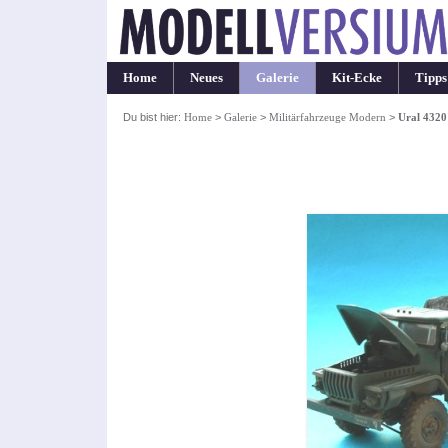
Home
Neues
Galerie
Kit-Ecke
Tipps
Du bist hier:
Home
>
Galerie
>
Militärfahrzeuge Modern
>
Ural 4320