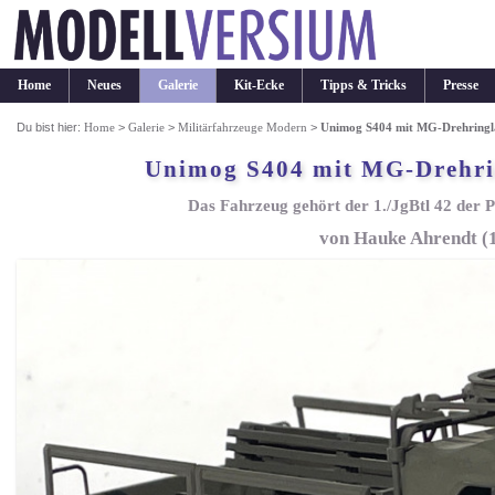
Home
Neues
Galerie
Kit-Ecke
Tipps & Tricks
Presse
Du bist hier:
Home
>
Galerie
>
Militärfahrzeuge Modern
>
Unimog S404 mit MG-Drehringla
Unimog S404 mit MG-Drehrin
Das Fahrzeug gehört der 1./JgBtl 42 der 
von Hauke Ahrendt (1