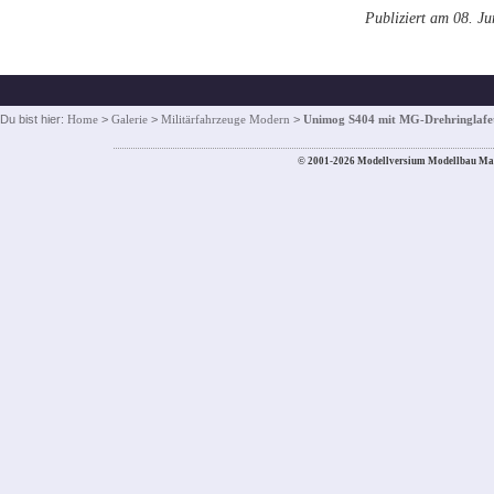
Publiziert am 08. J
Du bist hier:
Home
>
Galerie
>
Militärfahrzeuge Modern
>
Unimog S404 mit MG-Drehringlafet
© 2001-2026 Modellversium Modellbau Ma