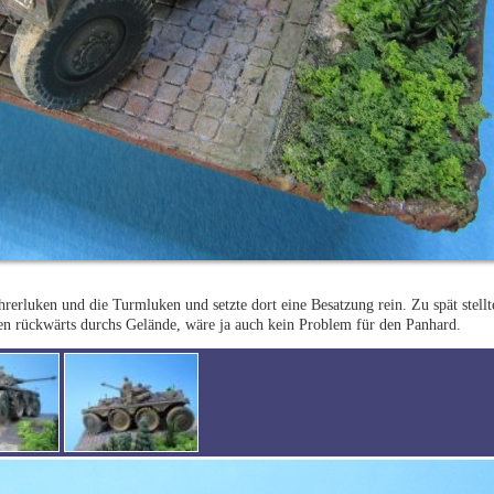
rerluken und die Turmluken und setzte dort eine Besatzung rein. Zu spät stellte 
ben rückwärts durchs Gelände, wäre ja auch kein Problem für den Panhard.