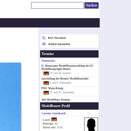
RSS-Newsfeed
Artikel einsenden
Termine
Demnächst:
11. Hemeraner Modellbauausstellung der IG
Modellbaugruppe Hemer
29. und 30. August
Ausstellung des Bremer Modellbauclubs
5. und 6. September
PMC Main-Kinzig
19. und 20. September
Alle Modellbau-Termine
Modellbauer-Profil
Carsten Görnhardt
Land:
Beiträge:
80
Dabei seit:
2016