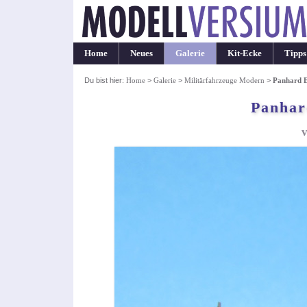
Home
Neues
Galerie
Kit-Ecke
Tipps
Du bist hier:
Home
>
Galerie
>
Militärfahrzeuge Modern
>
Panhard E
Panhar
v